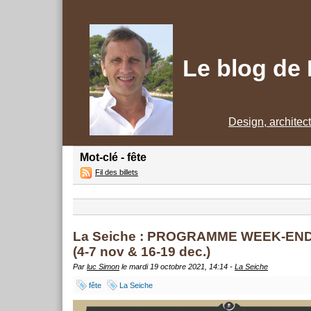
Le blog de
Design, architec
Mot-clé - fête
Fil des billets
La Seiche : PROGRAMME WEEK-EN
(4-7 nov & 16-19 dec.)
Par
luc Simon
le mardi 19 octobre 2021, 14:14 -
La Seiche
fête
La Seiche