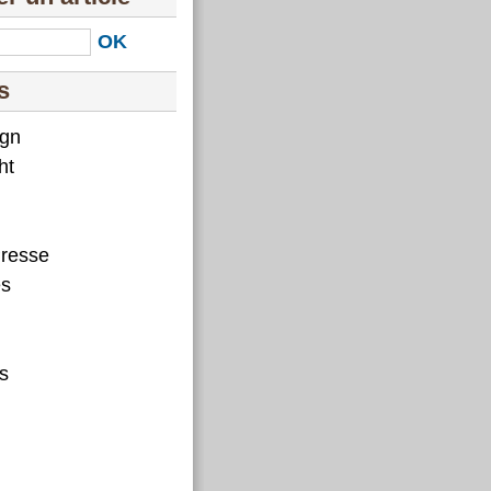
s
ign
ht
Presse
es
s
.