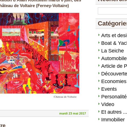
sition d'Alain Rohtstein mardi 6 juin, dès
hâteau de Voltaire (Ferney-Voltaire)
Catégorie
Arts et des
Boat & Yac
La Seiche
Automobile
Article de 
Découvert
Economies
Events
Personalité
Video
Et autres ..
mardi 23 mai 2017
Immobilier
tre