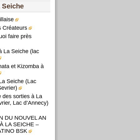
a Seiche
llaise
 Créateurs
uoi faire près
 La Seiche (lac
hata et Kizomba à
La Seiche (Lac
evrier)
des sorties à La
rier, Lac d’Annecy)
N DU NOUVEL AN
 À LA SEICHE –
ATINO BSK