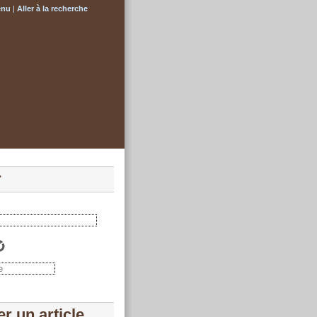
enu
|
Aller à la recherche
r
r un article