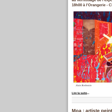
au vernissage de l'expo
18h00 à l'Orangerie - C
Lire la suite
...
Moa : artiste pein