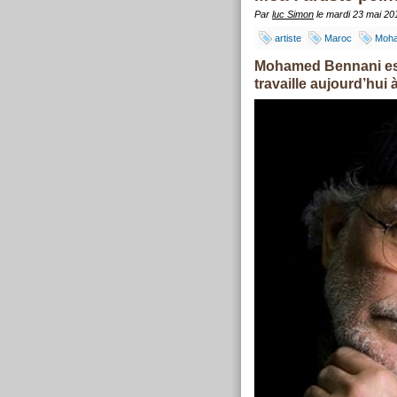
Par
luc Simon
le mardi 23 mai 20
artiste
Maroc
Moha
Mohamed Bennani est n
travaille aujourd’hui 