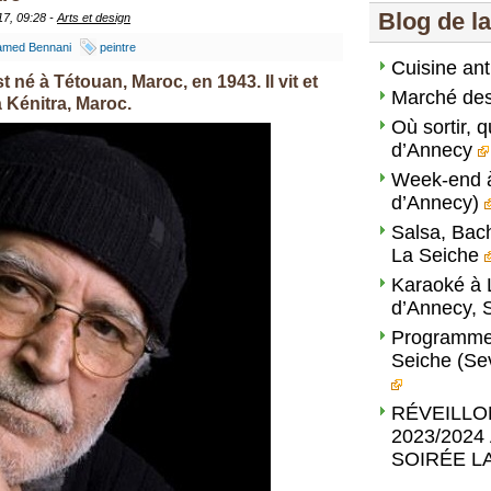
Blog de l
17, 09:28 -
Arts et design
med Bennani
peintre
Cuisine anti
é à Tétouan, Maroc, en 1943. Il vit et
Marché des
à Kénitra, Maroc.
Où sortir, q
d’Annecy
Week-end à
d’Annecy)
Salsa, Bac
La Seiche
Karaoké à 
d’Annecy, S
Programme 
Seiche (Sev
RÉVEILLO
2023/2024
SOIRÉE L