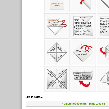
Lire la suite
...
« billets précédents
- page 1 de 53