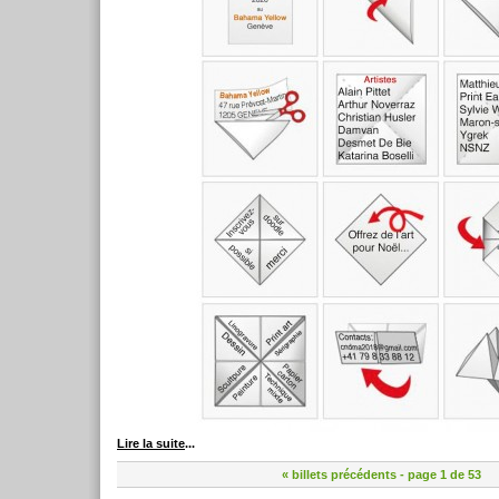
Lire la suite
...
« billets précédents
- page 1 de 53