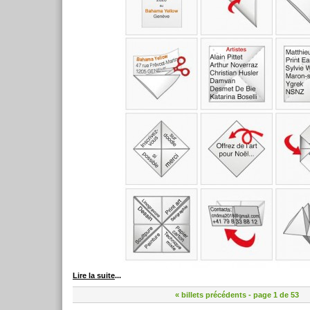
Lire la suite
...
« billets précédents
- page 1 de 53