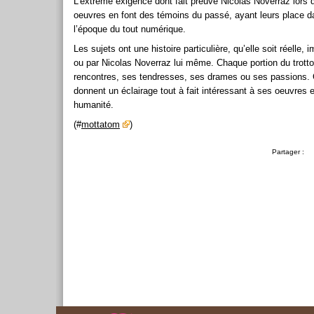
L’extrême exigence dont fait preuve Nicolas Noverraz lors d
oeuvres en font des témoins du passé, ayant leurs place d
l’époque du tout numérique.
Les sujets ont une histoire particulière, qu’elle soit réelle,
ou par Nicolas Noverraz lui même. Chaque portion du trotto
rencontres, ses tendresses, ses drames ou ses passions.
donnent un éclairage tout à fait intéressant à ses oeuvres e
humanité.
(#
mottatom
)
Partager :