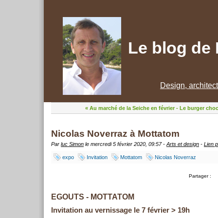
Le blog de
Design, architec
« Au marché de la Seiche en février
-
Le burger choco
Nicolas Noverraz à Mottatom
Par
luc Simon
le mercredi 5 février 2020, 09:57 -
Arts et design
-
Lien 
expo
Invitation
Mottatom
Nicolas Noverraz
Partager :
EGOUTS - MOTTATOM
Invitation au vernissage le 7 février > 19h