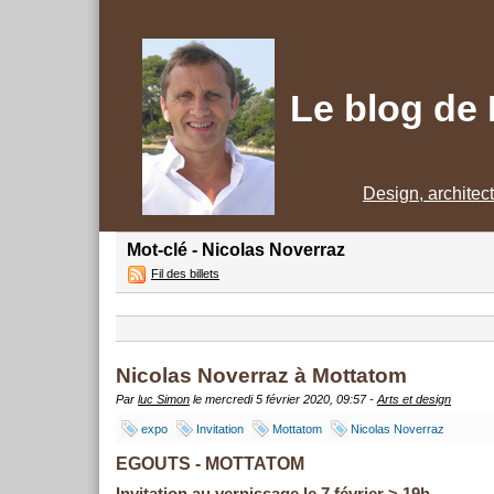
Le blog de
Design, architec
Mot-clé - Nicolas Noverraz
Fil des billets
Nicolas Noverraz à Mottatom
Par
luc Simon
le mercredi 5 février 2020, 09:57 -
Arts et design
expo
Invitation
Mottatom
Nicolas Noverraz
EGOUTS - MOTTATOM